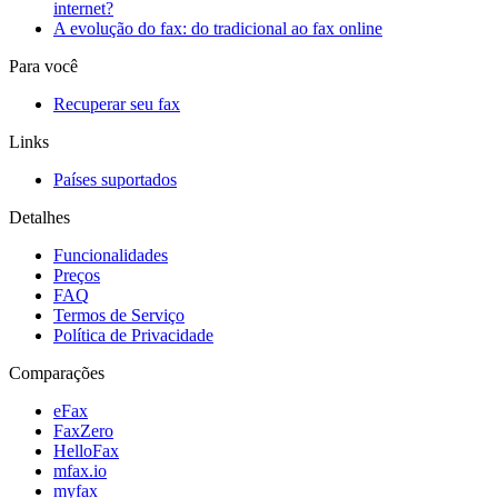
internet?
A evolução do fax: do tradicional ao fax online
Para você
Recuperar seu fax
Links
Países suportados
Detalhes
Funcionalidades
Preços
FAQ
Termos de Serviço
Política de Privacidade
Comparações
eFax
FaxZero
HelloFax
mfax.io
myfax