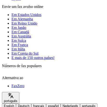
Envie um fax avulso online
Em Estados Unidos
Em Alemanha
Em Reino Unido
Em Japão
Em Canadá
Em Austrália
Em Suíça
Em França
Em Itália
Em Coreia do Sul
E mais de 150 outros países!
Números de fax populares
Alternativa ao
FaxZero
português
English
Deutsch
français
español
Nederlands
português