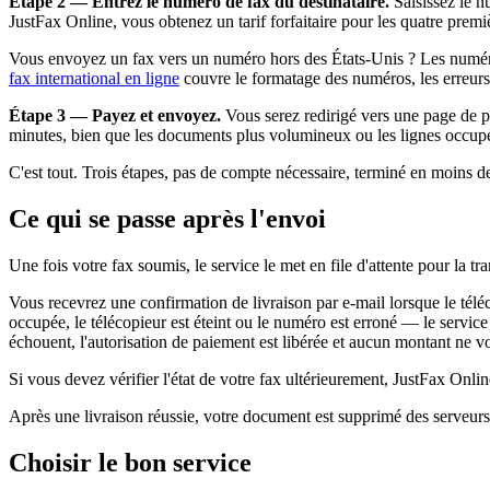
Étape 2 — Entrez le numéro de fax du destinataire.
Saisissez le n
JustFax Online, vous obtenez un tarif forfaitaire pour les quatre prem
Vous envoyez un fax vers un numéro hors des États-Unis ? Les numéros 
fax international en ligne
couvre le formatage des numéros, les erreurs 
Étape 3 — Payez et envoyez.
Vous serez redirigé vers une page de pa
minutes, bien que les documents plus volumineux ou les lignes occupée
C'est tout. Trois étapes, pas de compte nécessaire, terminé en moins 
Ce qui se passe après l'envoi
Une fois votre fax soumis, le service le met en file d'attente pour la tr
Vous recevrez une confirmation de livraison par e-mail lorsque le télé
occupée, le télécopieur est éteint ou le numéro est erroné — le servic
échouent, l'autorisation de paiement est libérée et aucun montant ne vo
Si vous devez vérifier l'état de votre fax ultérieurement, JustFax Onli
Après une livraison réussie, votre document est supprimé des serveurs
Choisir le bon service