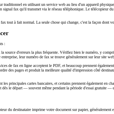
r traditionnel en utilisant un service web au lieu d'un appareil physi
en signal fax qu'il transmet via le réseau téléphonique. Le télécopieur
n fax tout à fait normal. La seule chose qui change, c'est la façon dont v
ncer
ts :
t la source d'erreurs la plus fréquente. Vérifiez bien le numéro, y compri
e entreprise, leur numéro de fax se trouve généralement sur leur site we
rvices de fax en ligne acceptent le PDF, et beaucoup prennent égalem
 l'ordre des pages et produit la meilleure qualité d'impression côté desti
t les principales cartes bancaires, et certains prennent également en c
dès le départ — souvent même pendant la période d'essai gratuite — e
eur du destinataire imprime votre document sur papier, généralement en