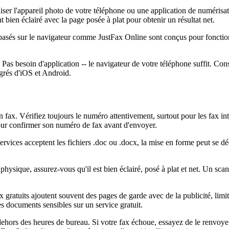
iliser l'appareil photo de votre téléphone ou une application de numéri
ien éclairé avec la page posée à plat pour obtenir un résultat net.
s basés sur le navigateur comme JustFax Online sont conçus pour foncti
as besoin d'application -- le navigateur de votre téléphone suffit. Cons
égrés d'iOS et Android.
n fax. Vérifiez toujours le numéro attentivement, surtout pour les fax int
pour confirmer son numéro de fax avant d'envoyer.
ervices acceptent les fichiers .doc ou .docx, la mise en forme peut se d
sique, assurez-vous qu'il est bien éclairé, posé à plat et net. Un scan s
x gratuits ajoutent souvent des pages de garde avec de la publicité, lim
es documents sensibles sur un service gratuit.
dehors des heures de bureau. Si votre fax échoue, essayez de le renvoyer