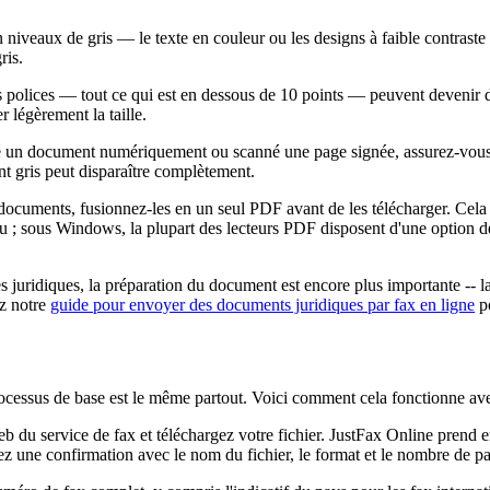
en niveaux de gris — le texte en couleur ou les designs à faible contrast
ris.
ites polices — tout ce qui est en dessous de 10 points — peuvent devenir d
 légèrement la taille.
gné un document numériquement ou scanné une page signée, assurez-vous q
t gris peut disparaître complètement.
ocuments, fusionnez-les en un seul PDF avant de les télécharger. Cela ga
 ; sous Windows, la plupart des lecteurs PDF disposent d'une option de f
 juridiques, la préparation du document est encore plus importante -- la q
ez notre
guide pour envoyer des documents juridiques par fax en ligne
po
 processus de base est le même partout. Voici comment cela fonctionne a
b du service de fax et téléchargez votre fichier. JustFax Online prend
z une confirmation avec le nom du fichier, le format et le nombre de pag