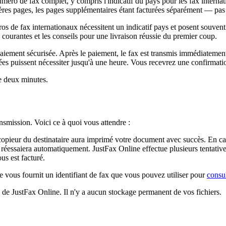
uméro de fax complet, y compris l'indicatif du pays pour les fax interna
ières pages, les pages supplémentaires étant facturées séparément — pas 
de fax internationaux nécessitent un indicatif pays et posent souvent 
courantes et les conseils pour une livraison réussie du premier coup.
iement sécurisée. Après le paiement, le fax est transmis immédiatement.
s puissent nécessiter jusqu'à une heure. Vous recevrez une confirmation
de deux minutes.
ansmission. Voici ce à quoi vous attendre :
copieur du destinataire aura imprimé votre document avec succès. En cas 
e réessaiera automatiquement. JustFax Online effectue plusieurs tentati
us est facturé.
ne vous fournit un identifiant de fax que vous pouvez utiliser pour
consul
 de JustFax Online. Il n'y a aucun stockage permanent de vos fichiers.