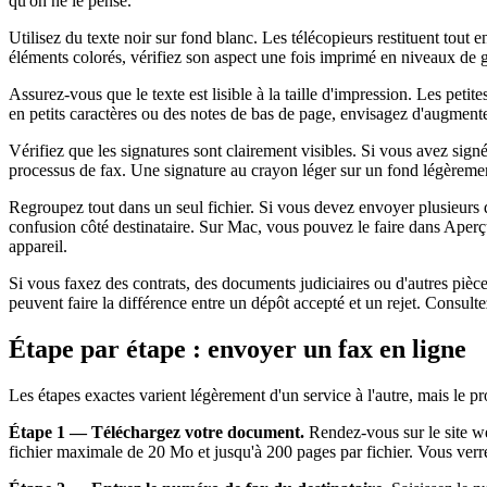
qu'on ne le pense.
Utilisez du texte noir sur fond blanc. Les télécopieurs restituent tout 
éléments colorés, vérifiez son aspect une fois imprimé en niveaux de g
Assurez-vous que le texte est lisible à la taille d'impression. Les pet
en petits caractères ou des notes de bas de page, envisagez d'augmenter
Vérifiez que les signatures sont clairement visibles. Si vous avez si
processus de fax. Une signature au crayon léger sur un fond légèremen
Regroupez tout dans un seul fichier. Si vous devez envoyer plusieurs d
confusion côté destinataire. Sur Mac, vous pouvez le faire dans Aperçu
appareil.
Si vous faxez des contrats, des documents judiciaires ou d'autres pièces
peuvent faire la différence entre un dépôt accepté et un rejet. Consult
Étape par étape : envoyer un fax en ligne
Les étapes exactes varient légèrement d'un service à l'autre, mais le
Étape 1 — Téléchargez votre document.
Rendez-vous sur le site we
fichier maximale de 20 Mo et jusqu'à 200 pages par fichier. Vous verre