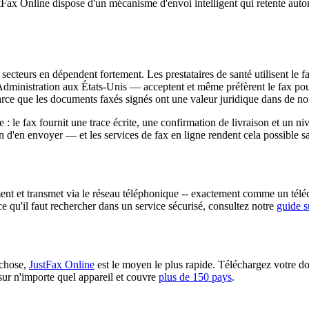
Fax Online dispose d'un mécanisme d'envoi intelligent qui retente automa
 secteurs en dépendent fortement. Les prestataires de santé utilisent le
dministration aux États-Unis — acceptent et même préfèrent le fax pour 
 parce que les documents faxés signés ont une valeur juridique dans de n
e : le fax fournit une trace écrite, une confirmation de livraison et un n
n d'en envoyer — et les services de fax en ligne rendent cela possible sa
ent et transmet via le réseau téléphonique -- exactement comme un téléc
ce qu'il faut rechercher dans un service sécurisé, consultez notre
guide s
 chose,
JustFax Online
est le moyen le plus rapide. Téléchargez votre do
sur n'importe quel appareil et couvre
plus de 150 pays
.