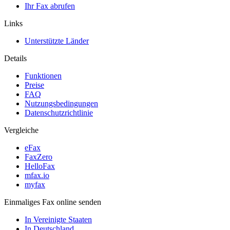
Ihr Fax abrufen
Links
Unterstützte Länder
Details
Funktionen
Preise
FAQ
Nutzungsbedingungen
Datenschutzrichtlinie
Vergleiche
eFax
FaxZero
HelloFax
mfax.io
myfax
Einmaliges Fax online senden
In Vereinigte Staaten
In Deutschland