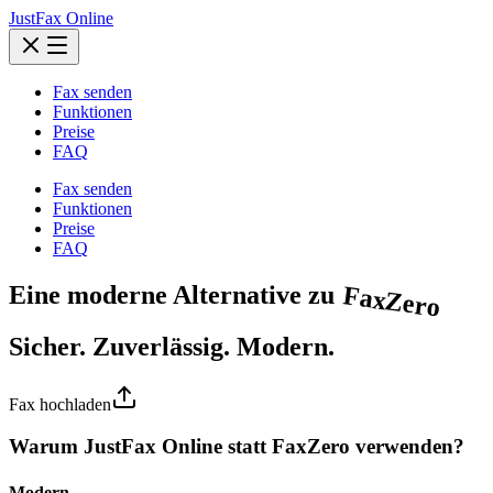
JustFax Online
Fax senden
Funktionen
Preise
FAQ
Fax senden
Funktionen
Preise
FAQ
Eine
moderne
Alternative zu
FaxZero
Sicher. Zuverlässig. Modern.
Fax hochladen
Warum JustFax Online statt FaxZero verwenden?
Modern