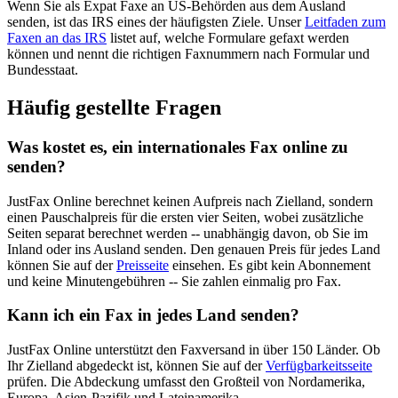
Wenn Sie als Expat Faxe an US-Behörden aus dem Ausland
senden, ist das IRS eines der häufigsten Ziele. Unser
Leitfaden zum
Faxen an das IRS
listet auf, welche Formulare gefaxt werden
können und nennt die richtigen Faxnummern nach Formular und
Bundesstaat.
Häufig gestellte Fragen
Was kostet es, ein internationales Fax online zu
senden?
JustFax Online berechnet keinen Aufpreis nach Zielland, sondern
einen Pauschalpreis für die ersten vier Seiten, wobei zusätzliche
Seiten separat berechnet werden -- unabhängig davon, ob Sie im
Inland oder ins Ausland senden. Den genauen Preis für jedes Land
können Sie auf der
Preisseite
einsehen. Es gibt kein Abonnement
und keine Minutengebühren -- Sie zahlen einmalig pro Fax.
Kann ich ein Fax in jedes Land senden?
JustFax Online unterstützt den Faxversand in über 150 Länder. Ob
Ihr Zielland abgedeckt ist, können Sie auf der
Verfügbarkeitsseite
prüfen. Die Abdeckung umfasst den Großteil von Nordamerika,
Europa, Asien-Pazifik und Lateinamerika.