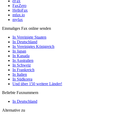
eFax
FaxZero
HelloFax
mfax.io
myfax
Einmaliges Fax online senden
In Vereinigte Staaten
In Deutschland
In Vereinigtes Königreich
In Japan
In Kanada
In Australien
In Schweiz
In Frankreich
In Italien
In Südkorea
Und über 150 weitere Länder!
Beliebte Faxnummern
In Deutschland
Alternative zu