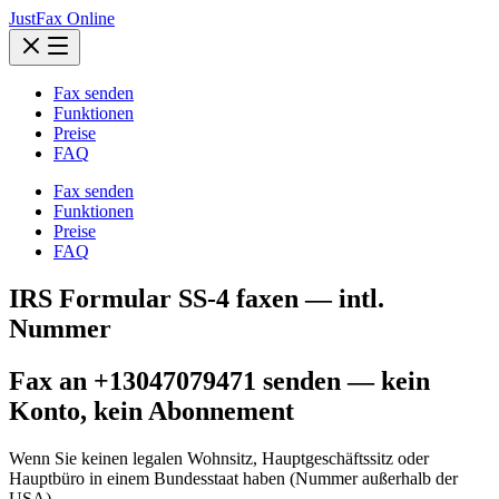
JustFax Online
Fax senden
Funktionen
Preise
FAQ
Fax senden
Funktionen
Preise
FAQ
IRS Formular SS-4 faxen — intl.
Nummer
Fax an +13047079471 senden — kein
Konto, kein Abonnement
Wenn Sie keinen legalen Wohnsitz, Hauptgeschäftssitz oder
Hauptbüro in einem Bundesstaat haben (Nummer außerhalb der
USA)