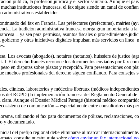
ción pública, la profesión jurídica y el sector sanitario. Aunque el país
a muchas instituciones francesas, el fax sigue siendo un canal de confia
jo administrativos establecidos.
ntinuado del fax en Francia. Las préfectures (prefecturas), mairies (ayu
encia. La tradición administrativa francesa otorga gran importancia a la
francesa -- ya sea para permisos, asuntos fiscales o procedimientos jud
gobierno y otras iniciativas digitales impulsan más servicios en línea, 
es.
esa. Los avocats (abogados), notaires (notarios), huissiers de justice (age
ficial. El derecho francés reconoce los documentos enviados por fax com
peso en disputas sobre plazos y recepción. Para presentaciones con pla
el que muchos profesionales del derecho siguen confiando. Para consejos 
ales, clínicas, laboratorios y médecins libéraux (médicos independientes) 
datos del RGPD (la implementación francesa del Reglamento General de P
 clara. Aunque el Dossier Médical Partagé (historial médico compartido)
l ecosistema de comunicación -- especialmente entre consultorios más p
norama, utilizando el fax para documentos de pólizas, reclamaciones, 
ro y documentado.
 inicial del prefijo regional debe eliminarse al marcar internacionalme
ormato, consulte nuestra guía sobre
cómo enviar un fax internacional por