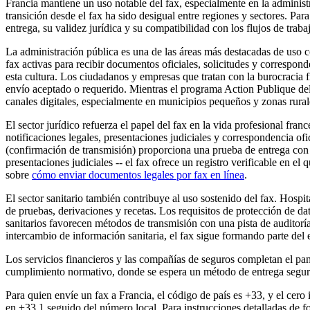
Francia mantiene un uso notable del fax, especialmente en la administra
transición desde el fax ha sido desigual entre regiones y sectores. Par
entrega, su validez jurídica y su compatibilidad con los flujos de traba
La administración pública es una de las áreas más destacadas de uso co
fax activas para recibir documentos oficiales, solicitudes y correspond
esta cultura. Los ciudadanos y empresas que tratan con la burocracia 
envío aceptado o requerido. Mientras el programa Action Publique del 
canales digitales, especialmente en municipios pequeños y zonas rural
El sector jurídico refuerza el papel del fax en la vida profesional franc
notificaciones legales, presentaciones judiciales y correspondencia o
(confirmación de transmisión) proporciona una prueba de entrega con 
presentaciones judiciales -- el fax ofrece un registro verificable en 
sobre
cómo enviar documentos legales por fax en línea
.
El sector sanitario también contribuye al uso sostenido del fax. Hospit
de pruebas, derivaciones y recetas. Los requisitos de protección de 
sanitarios favorecen métodos de transmisión con una pista de auditoría
intercambio de información sanitaria, el fax sigue formando parte de
Los servicios financieros y las compañías de seguros completan el pa
cumplimiento normativo, donde se espera un método de entrega segu
Para quien envíe un fax a Francia, el código de país es +33, y el cero
en +33 1 seguido del número local. Para instrucciones detalladas de f