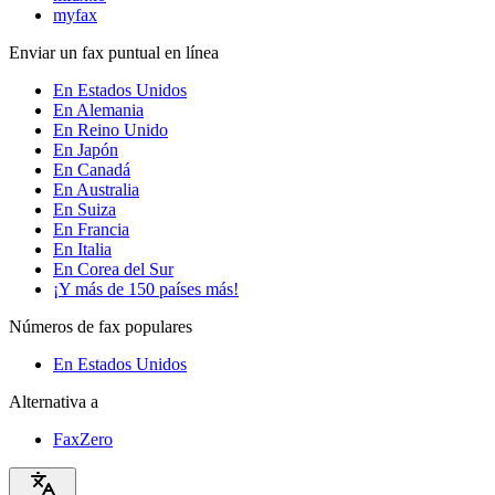
myfax
Enviar un fax puntual en línea
En Estados Unidos
En Alemania
En Reino Unido
En Japón
En Canadá
En Australia
En Suiza
En Francia
En Italia
En Corea del Sur
¡Y más de 150 países más!
Números de fax populares
En Estados Unidos
Alternativa a
FaxZero