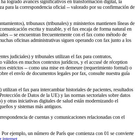
 ha logrado avances significativos en transformación digital, la
nza para la correspondencia oficial -- valorado por su confirmación de
ntamientos), tribunaux (tribunales) y ministerios mantienen líneas de
 comunicación escrita y trazable, y el fax encaja de forma natural en
iciales -- se encuentran frecuentemente con el fax como método de
muchas oficinas administrativas siguen operando con fax junto a los
ntes judiciales) y tribunales utilizan el fax para contratos,
o válidos en muchos contextos jurídicos, y el accusé de réception
zos estrictos -- como una mise en demeure (requerimiento formal) o
sobre el envío de documentos legales por fax, consulte nuestra guía
utilizan el fax para intercambiar historiales de pacientes, resultados
rotección de Datos de la UE) y las normas sectoriales sobre datos
 y otras iniciativas digitales de salud están modernizando el
equeños y sistemas más antiguos.
correspondencia de cuentas y comunicaciones relacionadas con el
nte. Por ejemplo, un número de París que comienza con 01 se convierte
 internet
.