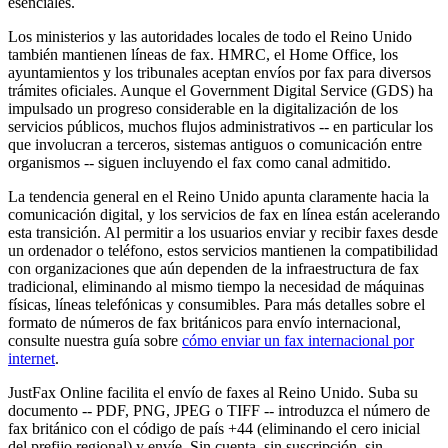
esenciales.
Los ministerios y las autoridades locales de todo el Reino Unido
también mantienen líneas de fax. HMRC, el Home Office, los
ayuntamientos y los tribunales aceptan envíos por fax para diversos
trámites oficiales. Aunque el Government Digital Service (GDS) ha
impulsado un progreso considerable en la digitalización de los
servicios públicos, muchos flujos administrativos -- en particular los
que involucran a terceros, sistemas antiguos o comunicación entre
organismos -- siguen incluyendo el fax como canal admitido.
La tendencia general en el Reino Unido apunta claramente hacia la
comunicación digital, y los servicios de fax en línea están acelerando
esta transición. Al permitir a los usuarios enviar y recibir faxes desde
un ordenador o teléfono, estos servicios mantienen la compatibilidad
con organizaciones que aún dependen de la infraestructura de fax
tradicional, eliminando al mismo tiempo la necesidad de máquinas
físicas, líneas telefónicas y consumibles. Para más detalles sobre el
formato de números de fax británicos para envío internacional,
consulte nuestra guía sobre
cómo enviar un fax internacional por
internet
.
JustFax Online facilita el envío de faxes al Reino Unido. Suba su
documento -- PDF, PNG, JPEG o TIFF -- introduzca el número de
fax británico con el código de país +44 (eliminando el cero inicial
del prefijo regional) y envíe. Sin cuenta, sin suscripción, sin