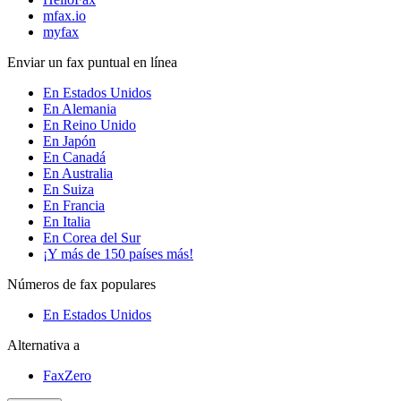
mfax.io
myfax
Enviar un fax puntual en línea
En Estados Unidos
En Alemania
En Reino Unido
En Japón
En Canadá
En Australia
En Suiza
En Francia
En Italia
En Corea del Sur
¡Y más de 150 países más!
Números de fax populares
En Estados Unidos
Alternativa a
FaxZero