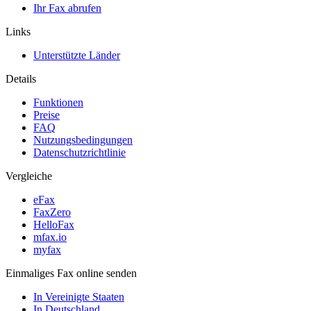
Ihr Fax abrufen
Links
Unterstützte Länder
Details
Funktionen
Preise
FAQ
Nutzungsbedingungen
Datenschutzrichtlinie
Vergleiche
eFax
FaxZero
HelloFax
mfax.io
myfax
Einmaliges Fax online senden
In Vereinigte Staaten
In Deutschland