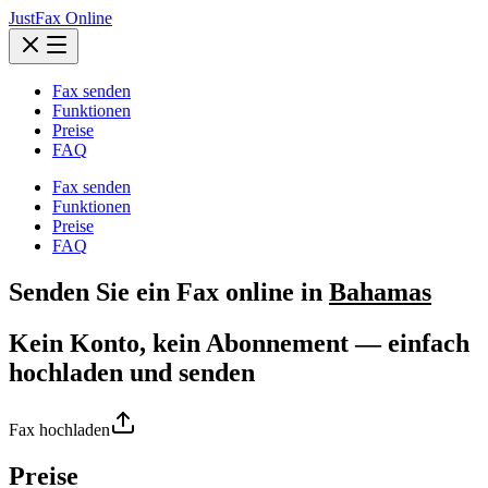
JustFax Online
Fax senden
Funktionen
Preise
FAQ
Fax senden
Funktionen
Preise
FAQ
Senden Sie ein
Fax
online in
Bahamas
Kein Konto, kein Abonnement — einfach
hochladen und senden
Fax hochladen
Preise